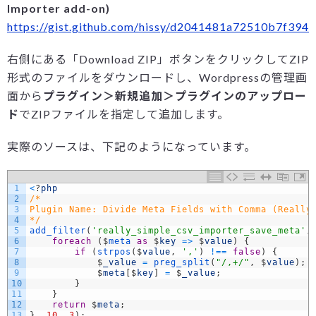
Importer add-on)
https://gist.github.com/hissy/d2041481a72510b7f394
右側にある「Download ZIP」ボタンをクリックしてZIP
形式のファイルをダウンロードし、Wordpressの管理画
面から
プラグイン＞新規追加＞プラグインのアップロー
ド
でZIPファイルを指定して追加します。
実際のソースは、下記のようになっています。
1
<
?
php
2
/*
3
Plugin Name: Divide Meta Fields with Comma (Really
4
*/
5
add_filter
(
'really_simple_csv_importer_save_meta'
,
6
foreach
(
$
meta 
as
$
key
=
>
$
value
)
{
7
if
(
strpos
(
$
value
,
','
)
!==
false
)
{
8
$
_value
=
preg_split
(
"/,+/"
,
$
value
)
;
9
$
meta
[
$
key
]
=
$
_value
;
10
}
11
}
12
return
$
meta
;
13
}
,
10
,
3
)
;