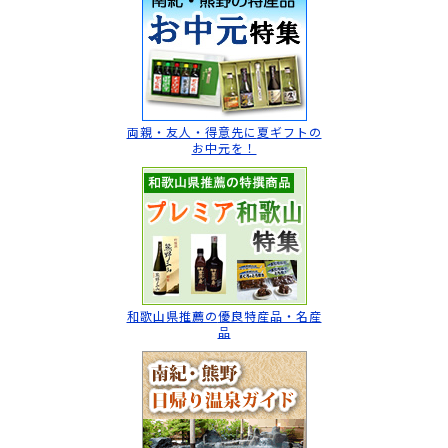
両親・友人・得意先に
夏ギフトの
お中元を！
和歌山県推薦の
優良特産品・名産
品