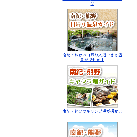
品
南紀・熊野の日帰り入浴
できる温
泉が探せます
南紀・熊野のキャンプ場
が探せま
す