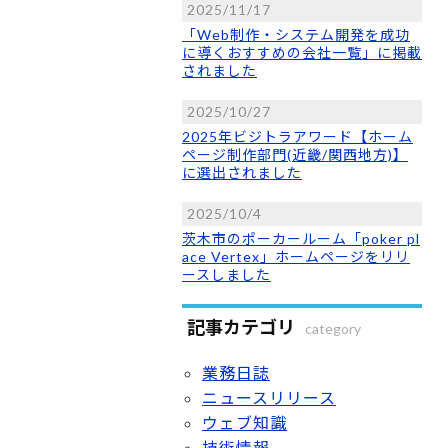
2025/11/17
「Web制作・システム開発を成功
に導くおすすめの会社一覧」に掲載
されました
2025/10/27
2025年ビジトラアワード【ホーム
ページ制作部門(近畿/関西地方)】
に選出されました
2025/10/4
茨木市のポーカールーム「poker pl
ace Vertex」ホームページをリリ
ースしました
記事カテゴリ
category
業務日誌
ニュースリリース
ウェブ知識
技術情報