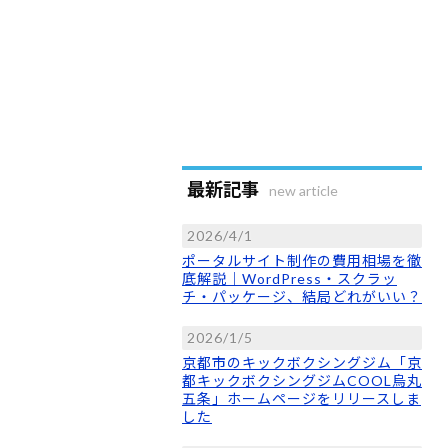
最新記事
new article
2026/4/1
ポータルサイト制作の費用相場を徹
底解説｜WordPress・スクラッ
チ・パッケージ、結局どれがいい？
2026/1/5
京都市のキックボクシングジム「京
都キックボクシングジムCOOL烏丸
五条」ホームページをリリースしま
した