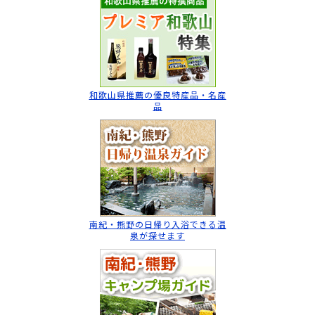
和歌山県推薦の
優良特産品・名産
品
南紀・熊野の日帰り入浴
できる温
泉が探せます