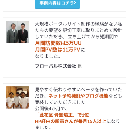
事例内容はコチラ
大規模ポータルサイト制作の経験がない私
たちの要望を親切丁寧に取りまとめて設計
していただき、 立ち上げてから短期間で
月間訪問数は5万UU
月間PV数は11万PV
に
なりました。
フローバル株式会社
様
見やすく伝わりやすいページを作っていた
だき、
ネット予約機能やブログ機能
なども
実装していただきました。
公開後4か月で、
「此花区 骨盤矯正」で1位
HP経由の新患さんが毎月15人以上
になり
ました。