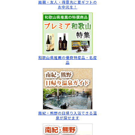
両親・友人・得意先に
夏ギフトの
お中元を！
和歌山県推薦の
優良特産品・名産
品
南紀・熊野の日帰り入浴
できる温
泉が探せます