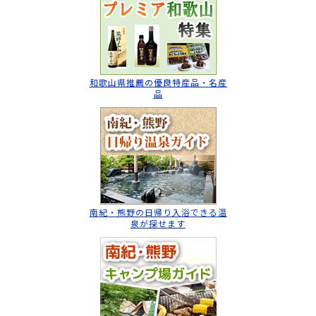
和歌山県推薦の
優良特産品・名産
品
南紀・熊野の日帰り入浴
できる温
泉が探せます