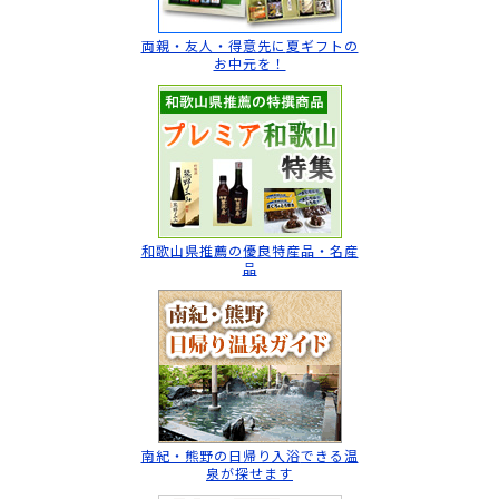
両親・友人・得意先に
夏ギフトの
お中元を！
和歌山県推薦の
優良特産品・名産
品
南紀・熊野の日帰り入浴
できる温
泉が探せます