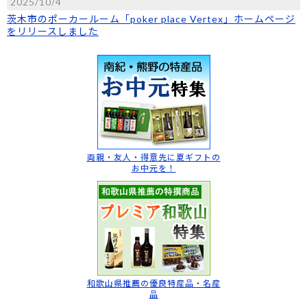
2025/10/4
茨木市のポーカールーム「poker place Vertex」ホームページ
をリリースしました
両親・友人・得意先に
夏ギフトの
お中元を！
和歌山県推薦の
優良特産品・名産
品