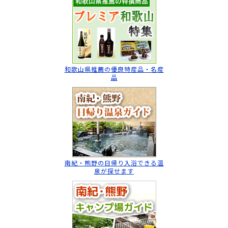
和歌山県推薦の
優良特産品・名産
品
南紀・熊野の日帰り入浴
できる温
泉が探せます