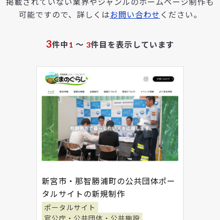
掲載されていない業界やジャンルのホームページ制作も
可能ですので、詳しくは
お問い合わせ
ください。
3
件中
1
～
3
件目を表示しています
新宮市・那智勝浦町の公共団体ポー
タルサイトの新規制作
ポータルサイト
官公庁・公共団体・公共施設