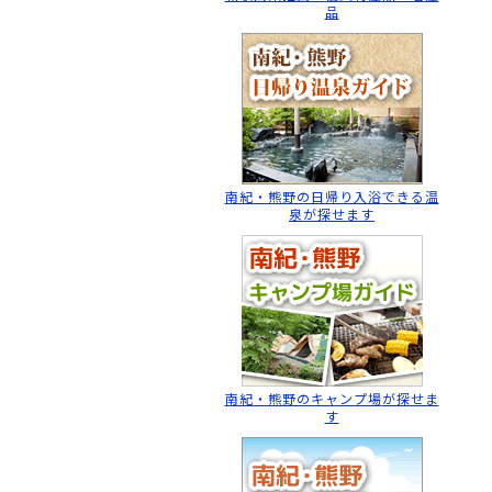
品
南紀・熊野の日帰り入浴
できる温
泉が探せます
南紀・熊野のキャンプ場
が探せま
す