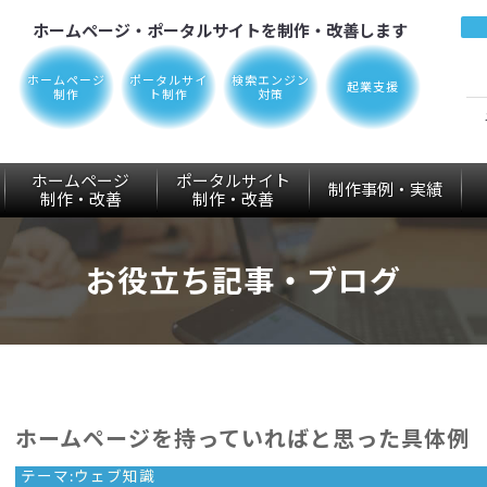
ホームページ・ポータルサイトを制作・改善します
ホームページ
ポータルサイ
検索エンジン
起業支援
制作
ト制作
対策
ホームページ
ポータルサイト
制作事例・実績
制作
・改善
制作
・改善
お役立ち記事・ブログ
ホームページを持っていればと思った具体例
テーマ:
ウェブ知識