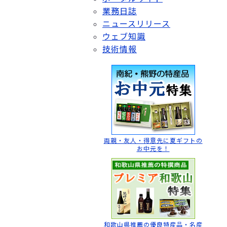
業務日誌
ニュースリリース
ウェブ知識
技術情報
両親・友人・得意先に
夏ギフトの
お中元を！
和歌山県推薦の
優良特産品・名産