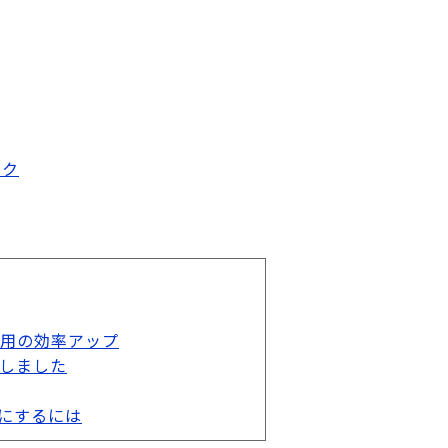
ック
用の効率アップ
しました
像にするには