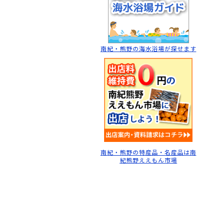
南紀・熊野の海水浴場
が探せます
南紀・熊野の特産品・名産品は南
紀熊野ええもん市場