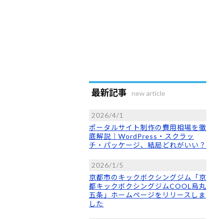
最新記事
new article
2026/4/1
ポータルサイト制作の費用相場を徹
底解説｜WordPress・スクラッ
チ・パッケージ、結局どれがいい？
2026/1/5
京都市のキックボクシングジム「京
都キックボクシングジムCOOL烏丸
五条」ホームページをリリースしま
した