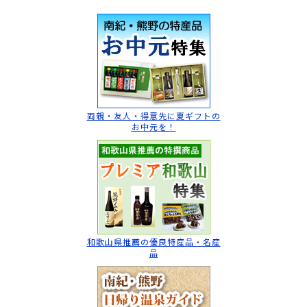
両親・友人・得意先に
夏ギフトの
お中元を！
和歌山県推薦の
優良特産品・名産
品