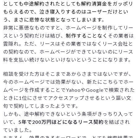
としても中途解約されたとしても解約清算金をガッポリ
もらえるので、泣き寝入りするのはユーザーだけとい
う、まさに悲惨な状態となってしまいます
。
非常に悪徳なものですと、ホームページを制作してリー
スという契約だけは結び、
制作することなく
その業者は
雲隠れ。ただ、リースはその業者ではなくリース会社と
の契約なので、ホームページができていないのにリース
料を支払い続けないといけないということになります。
相談を受けた方はそこまであからさまではないですが、
今のホームページでは効果がない、新たにこちらでホー
ムページを作成することでYahooやGoogleで検索された
ときに1位にさせてアクセスアップさせるという謳い文
句で契約してしまったようです。
しかも、途中解約できないという条項がきっちり入って
いて、
5年で200万円ほどになるリース契約
を結ばされ
ていました。
もちろん、効果のあるキーワードで、とても検索結果で