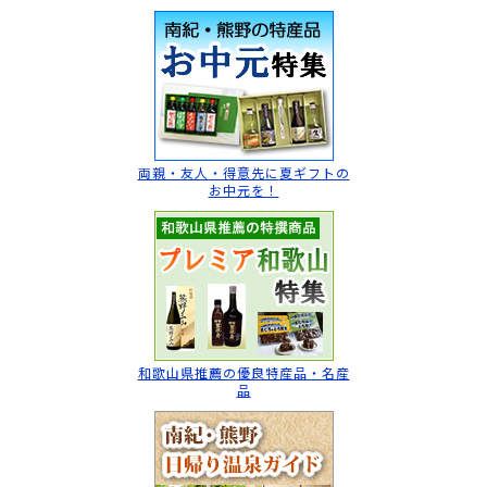
両親・友人・得意先に
夏ギフトの
お中元を！
和歌山県推薦の
優良特産品・名産
品