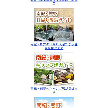
品
南紀・熊野の日帰り入浴
できる温
泉が探せます
南紀・熊野のキャンプ場
が探せま
す