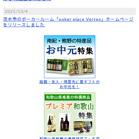
2025/10/4
茨木市のポーカールーム「poker place Vertex」ホームページ
をリリースしました
両親・友人・得意先に
夏ギフトの
お中元を！
和歌山県推薦の
優良特産品・名産