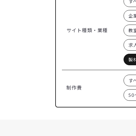
す
企
サイト種類・業種
教
求
製
す
制作費
50