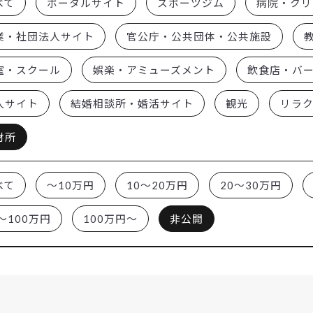
べて
ポータルサイト
スポーツジム
病院・クリ
業・社団法人サイト
官公庁・公共団体・公共施設
室・スクール
娯楽・アミューズメント
飲食店・バ
人サイト
結婚相談所・婚活サイト
観光
リラ
材所
べて
～10万円
10～20万円
20～30万円
～100万円
100万円～
非公開