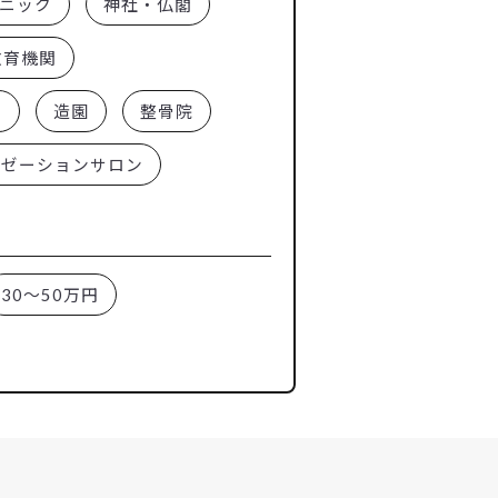
ニック
神社・仏閣
教育機関
ー
造園
整骨院
クゼーションサロン
30～50万円