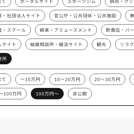
べて
ポータルサイト
スポーツジム
病院・クリ
業・社団法人サイト
官公庁・公共団体・公共施設
室・スクール
娯楽・アミューズメント
飲食店・バ
人サイト
結婚相談所・婚活サイト
観光
リラ
材所
べて
～10万円
10～20万円
20～30万円
～100万円
100万円～
非公開