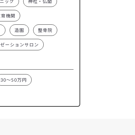
ニック
神社・仏閣
教育機関
ー
造園
整骨院
クゼーションサロン
30～50万円