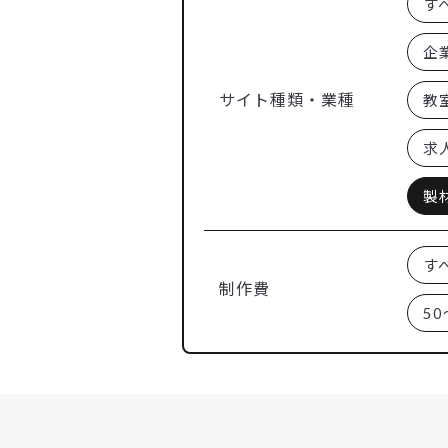
す
企
サイト種類・業種
教
求
製
す
制作費
50