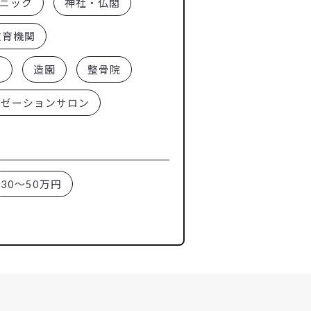
ニック
神社・仏閣
教育機関
ー
造園
整骨院
クゼーションサロン
30～50万円