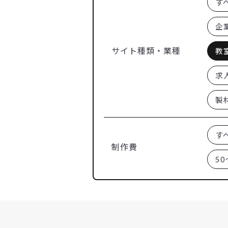
す
企
サイト種類・業種
教
求
製
す
制作費
50