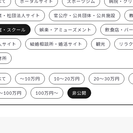
べて
ポータルサイト
スポーツジム
病院・クリ
業・社団法人サイト
官公庁・公共団体・公共施設
室・スクール
娯楽・アミューズメント
飲食店・バ
人サイト
結婚相談所・婚活サイト
観光
リラ
材所
べて
～10万円
10～20万円
20～30万円
～100万円
100万円～
非公開