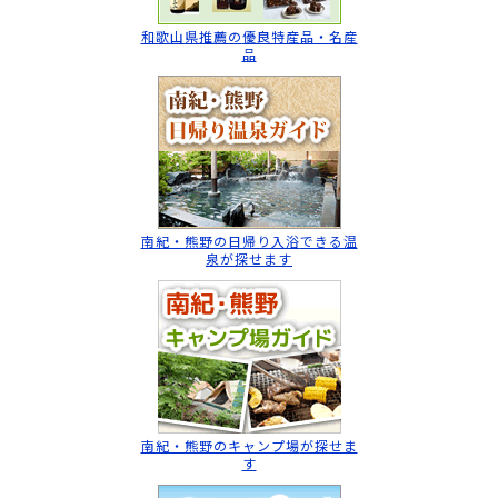
和歌山県推薦の
優良特産品・名産
品
南紀・熊野の日帰り入浴
できる温
泉が探せます
南紀・熊野のキャンプ場
が探せま
す