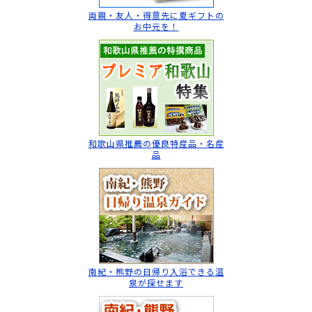
両親・友人・得意先に
夏ギフトの
お中元を！
和歌山県推薦の
優良特産品・名産
品
南紀・熊野の日帰り入浴
できる温
泉が探せます