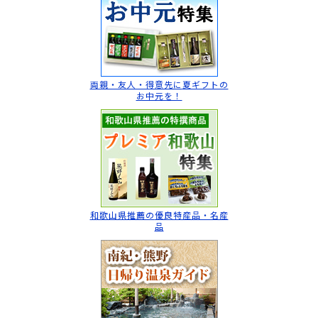
両親・友人・得意先に
夏ギフトの
お中元を！
和歌山県推薦の
優良特産品・名産
品