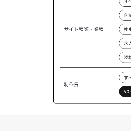
す
企
サイト種類・業種
教
求
製
す
制作費
50