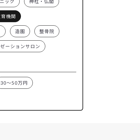
ニック
神社・仏閣
教育機関
ー
造園
整骨院
クゼーションサロン
30～50万円