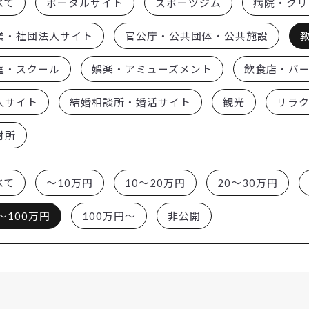
べて
ポータルサイト
スポーツジム
病院・クリ
業・社団法人サイト
官公庁・公共団体・公共施設
室・スクール
娯楽・アミューズメント
飲食店・バ
人サイト
結婚相談所・婚活サイト
観光
リラ
材所
べて
～10万円
10～20万円
20～30万円
～100万円
100万円～
非公開